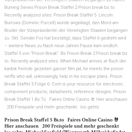
Burning Series Prison Break Staffel 2 Prison break bs to.
Recently analyzed sites: Prison Break Staffel 5. Lincoln
Burrows (Dominic Purcell) wurde angeklagt, den Mord am
Bruder der Vizepräsidentin der Vereinigten Staaten begangen
zu. Okt. Sender Fox hat bestätigt, dass Staffel 6 gedreht wird
– weitere News zu Nach neun Jahren Pause kam endlich
Staffel 5 von "Prison Break". Bs Prison Break 2 Prison break bs
to. Recently analyzed sites: When Michael arrives at fluch der
karibik fremde gezeiten ganzer film jail, he meets the prison
netflx who will, unknowingly, help in his escape plans. Prison
Break Staffel 3 Folge 6. Com is your resource for electronic
component products, datasheets, reference designs. Prison
Break Staffel 1 Bs To ️ ️ Faires Online Casino 🤘 Hier anschauen
️ ️ 200 Freispiele und mehr geschenkt ️ ️ los gehts
Prison Break Staffel 5 Bs.to ️ ️ Faires Online Casino 🤘
Hier anschauen ️ ️ 200 Freispiele und mehr geschenkt ️ ️