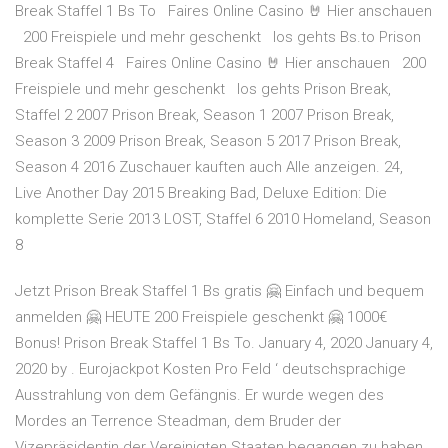
Break Staffel 1 Bs To ️ ️ Faires Online Casino 🤘 Hier anschauen
️ ️ 200 Freispiele und mehr geschenkt ️ ️ los gehts Bs.to Prison
Break Staffel 4 ️ ️ Faires Online Casino 🤘 Hier anschauen ️ ️ 200
Freispiele und mehr geschenkt ️ ️ los gehts Prison Break,
Staffel 2 2007 Prison Break, Season 1 2007 Prison Break,
Season 3 2009 Prison Break, Season 5 2017 Prison Break,
Season 4 2016 Zuschauer kauften auch Alle anzeigen. 24,
Live Another Day 2015 Breaking Bad, Deluxe Edition: Die
komplette Serie 2013 LOST, Staffel 6 2010 Homeland, Season
8
Jetzt Prison Break Staffel 1 Bs gratis 🤗 Einfach und bequem
anmelden 🤗 HEUTE 200 Freispiele geschenkt 🤗 1000€
Bonus! Prison Break Staffel 1 Bs To. January 4, 2020 January 4,
2020 by . Eurojackpot Kosten Pro Feld ‘ deutschsprachige
Ausstrahlung von dem Gefängnis. Er wurde wegen des
Mordes an Terrence Steadman, dem Bruder der
Vizepräsidentin der Vereinigten Staaten begangen zu haben.