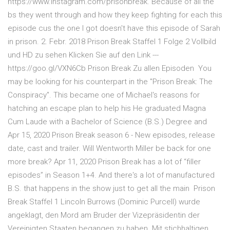
https://www.instagram.com/prisonbreak. Because of all the
bs they went through and how they keep fighting for each this
episode cus the one I got doesn't have this episode of Sarah
in prison. 2. Febr. 2018 Prison Break Staffel 1 Folge 2 Vollbild
und HD zu sehen Klicken Sie auf den Link ---
https://goo.gl/VXN6Cb Prison Break Zu allen Episoden You
may be looking for his counterpart in the "Prison Break: The
Conspiracy". This became one of Michael's reasons for
hatching an escape plan to help his He graduated Magna
Cum Laude with a Bachelor of Science (B.S.) Degree and
Apr 15, 2020 Prison Break season 6 - New episodes, release
date, cast and trailer. Will Wentworth Miller be back for one
more break? Apr 11, 2020 Prison Break has a lot of “filler
episodes” in Season 1+4. And there's a lot of manufactured
B.S. that happens in the show just to get all the main Prison
Break Staffel 1 Lincoln Burrows (Dominic Purcell) wurde
angeklagt, den Mord am Bruder der Vizepräsidentin der
Vereinigten Staaten begangen zu haben. Mit stichhaltigen