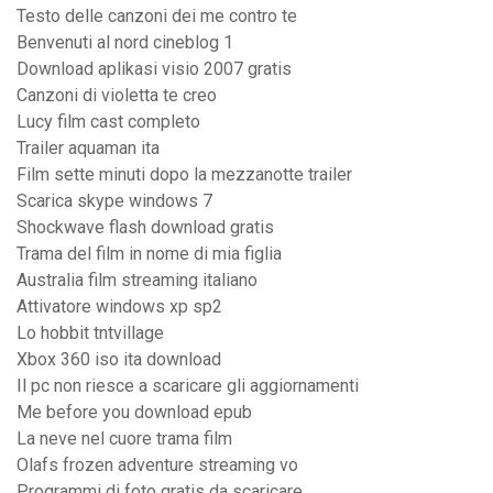
Testo delle canzoni dei me contro te
Benvenuti al nord cineblog 1
Download aplikasi visio 2007 gratis
Canzoni di violetta te creo
Lucy film cast completo
Trailer aquaman ita
Film sette minuti dopo la mezzanotte trailer
Scarica skype windows 7
Shockwave flash download gratis
Trama del film in nome di mia figlia
Australia film streaming italiano
Attivatore windows xp sp2
Lo hobbit tntvillage
Xbox 360 iso ita download
Il pc non riesce a scaricare gli aggiornamenti
Me before you download epub
La neve nel cuore trama film
Olafs frozen adventure streaming vo
Programmi di foto gratis da scaricare