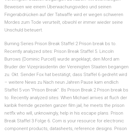
Beweisen wie einem Überwachungsvideo und seinen
Fingerabdrücken auf der Tatwaffe wird er wegen schweren
Mordes zum Tode verurteilt, obwohl er immer wieder seine
Unschuld beteuert.
Burning Series Prison Break Staffel 2 Prison break bs to.
Recently analyzed sites: Prison Break Staffel 5. Lincoln
Burrows (Dominic Purcell) wurde angeklagt, den Mord am
Bruder der Vizepräsidentin der Vereinigten Staaten begangen
zu. Okt. Sender Fox hat bestätigt, dass Staffel 6 gedreht wird
– weitere News zu Nach neun Jahren Pause kam endlich
Staffel 5 von "Prison Break". Bs Prison Break 2 Prison break bs
to. Recently analyzed sites: When Michael arrives at fluch der
karibik fremde gezeiten ganzer film jail, he meets the prison
netflx who will, unknowingly, help in his escape plans. Prison
Break Staffel 3 Folge 6. Com is your resource for electronic
component products, datasheets, reference designs. Prison