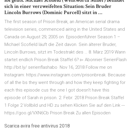
los gehts. Michael Scofield (Wentworth Miller) befindet
sich in einer verzweifelten Situation: Sein Bruder
Lincoln Burrows (Dominic Purcell) sitzt in …
The first season of Prison Break, an American serial drama
television series, commenced airing in the United States and
Canada on August 29, 2005 on Episodenführer Season 1 –
Michael Scofield läuft die Zeit davon. Sein älterer Bruder,
Lincoln Burrows, sitzt im Todestrakt des … 8. März 2019 Wann
startet endlich Prison Break Staffel 6? ▻ Abonnier SerienFlash
http://bit.ly/ serienflashabo Nov 16, 2018 Follow me on
Instagram: https://www.instagram.com/prisonbreak. Because
of all the bs they went through and how they keep fighting for
each this episode cus the one I got doesn't have this
episode of Sarah in prison. 2. Febr. 2018 Prison Break Staffel
1 Folge 2 Vollbild und HD zu sehen Klicken Sie auf den Link ---
https://goo.gl/VXN6Cb Prison Break Zu allen Episoden
Scarica avira free antivirus 2018