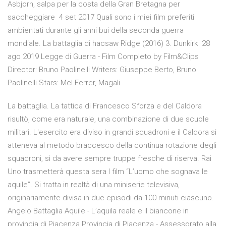
Asbjorn, salpa per la costa della Gran Bretagna per
saccheggiare 4 set 2017 Quali sono i miei film preferiti
ambientati durante gli anni bui della seconda guerra
mondiale. La battaglia di hacsaw Ridge (2016) 3. Dunkirk 28
ago 2019 Legge di Guerra - Film Completo by Film&Clips
Director: Bruno Paolinelli Writers: Giuseppe Berto, Bruno
Paolinelli Stars: Mel Ferrer, Magali
La battaglia. La tattica di Francesco Sforza e del Caldora
risultò, come era naturale, una combinazione di due scuole
militari. L'esercito era diviso in grandi squadroni e il Caldora si
atteneva al metodo braccesco della continua rotazione degli
squadroni, sì da avere sempre truppe fresche di riserva. Rai
Uno trasmetterà questa sera l film “L’uomo che sognava le
aquile”. Si tratta in realtà di una miniserie televisiva,
originariamente divisa in due episodi da 100 minuti ciascuno.
Angelo Battaglia Aquile - L’aquila reale e il biancone in
provincia di Piacenza Provincia di Piacenza - Assessorato alla