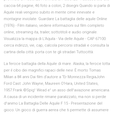
caccia 64 pagine, 46 foto a colori, 2 disegni Quando si parla di
Aquile reali vengono subito in mente cime innevate e
montagne inviolate. Guardare La battaglia delle aquile Online
(1976) - Film italiano, vedere informazioni sul film completo
online, streaming ita, trailer, sottotitoli e audio originale.
Visualizza la mappa di L'Aquila - Via delle Aquile - CAP 67100:
cerca indirizzi, vie, cap, calcola percorsi stradali e consulta la
cartina della città: porta con te gli stradari Tuttocittà.
La feroce battaglia della Aquile di mare. Alaska, la feroce lotta
per il cibo dei magnifici rapaci delle nevi: È morto Tomas
Milian a 84 anni Dai film d’autore a “Er Monnezza RegiaJohn
Ford Cast: John Wayne, Maureen O'Hara, United States,
1957.Frank ©Spig¹ Wead e¹ un asso dell¹aviazione americana.
A causa di un incidente rimane paralizzato, ma non si perde
d¹animo La Battaglia Delle Aquile F 15 - Presentazione del
gioco: Un gioco di guerra aerea che ti permette di assumere