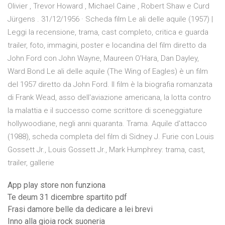
Olivier , Trevor Howard , Michael Caine , Robert Shaw e Curd
Jürgens . 31/12/1956 · Scheda film Le ali delle aquile (1957) |
Leggi la recensione, trama, cast completo, critica e guarda
trailer, foto, immagini, poster e locandina del film diretto da
John Ford con John Wayne, Maureen O'Hara, Dan Dayley,
Ward Bond Le ali delle aquile (The Wing of Eagles) è un film
del 1957 diretto da John Ford. Il film è la biografia romanzata
di Frank Wead, asso dell'aviazione americana, la lotta contro
la malattia e il successo come scrittore di sceneggiature
hollywoodiane, negli anni quaranta. Trama. Aquile d'attacco
(1988), scheda completa del film di Sidney J. Furie con Louis
Gossett Jr., Louis Gossett Jr., Mark Humphrey: trama, cast,
trailer, gallerie
App play store non funziona
Te deum 31 dicembre spartito pdf
Frasi damore belle da dedicare a lei brevi
Inno alla gioia rock suoneria