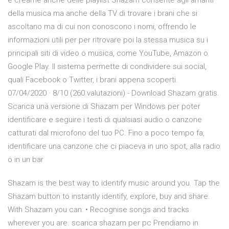
e crearne anche delle playlist Shazam consente agli amanti
della musica ma anche della TV di trovare i brani che si
ascoltano ma di cui non conoscono i nomi, offrendo le
informazioni utili per per ritrovare poi la stessa musica su i
principali siti di video o musica, come YouTube, Amazon o
Google Play. Il sistema permette di condividere sui social,
quali Facebook o Twitter, i brani appena scoperti.
07/04/2020 · 8/10 (260 valutazioni) - Download Shazam gratis.
Scarica una versione di Shazam per Windows per poter
identificare e seguire i testi di qualsiasi audio o canzone
catturati dal microfono del tuo PC. Fino a poco tempo fa,
identificare una canzone che ci piaceva in uno spot, alla radio
o in un bar
Shazam is the best way to identify music around you. Tap the
Shazam button to instantly identify, explore, buy and share.
With Shazam you can: • Recognise songs and tracks
wherever you are. scarica shazam per pc Prendiamo in