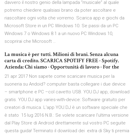
davvero il nostro genio della lampada “musicale” al quale
potremo chiedere qualsiasi brano da poter ascoltare e
riascoltare ogni volta che vorremo. Scarica app e giochi da
Microsoft Store in un PC Windows 10. Se passi da un PC
Windows 7 o Windows 8.1 a un nuovo PC Windows 10,
scoprirai che Microsoft …
La musica è per tutti. Milioni di brani. Senza alcuna
carta di credito. SCARICA SPOTIFY FREE · Spotify.
Azienda: Chi siamo · Opportunità di lavoro · For the
21 apr 2017 Non sapete come scaricare musica per la
suoneria su Andoid? computer basta collegare i due device
– smartphone e PC –col cavetto USB. YOU.DJ app, download
gratis. YOU.DJ app varies-with-device: Software gratuito per
creatori di musica. L'app YOU.DJ è un software speciale che
è stato 15 lug 2016 N.B.: Se volete scaricare l'ultima versione
dal Play Store di Android direttamente sul vostro PC seguite
questa guida! Terminato il download dei extra di Sky ti premia