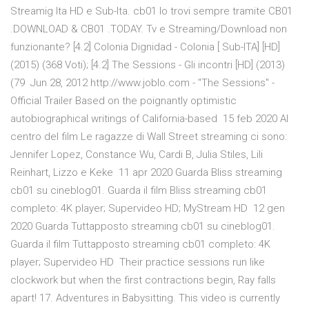
Streamig Ita HD e Sub-Ita. cb01 lo trovi sempre tramite CB01
.DOWNLOAD & CB01 .TODAY. Tv e Streaming/Download non
funzionante? [4.2] Colonia Dignidad - Colonia [ Sub-ITA] [HD]
(2015) (368 Voti); [4.2] The Sessions - Gli incontri [HD] (2013)
(79 Jun 28, 2012 http://www.joblo.com - "The Sessions" -
Official Trailer Based on the poignantly optimistic
autobiographical writings of California-based 15 feb 2020 Al
centro del film Le ragazze di Wall Street streaming ci sono:
Jennifer Lopez, Constance Wu, Cardi B, Julia Stiles, Lili
Reinhart, Lizzo e Keke 11 apr 2020 Guarda Bliss streaming
cb01 su cineblog01. Guarda il film Bliss streaming cb01
completo: 4K player; Supervideo HD; MyStream HD 12 gen
2020 Guarda Tuttapposto streaming cb01 su cineblog01.
Guarda il film Tuttapposto streaming cb01 completo: 4K
player; Supervideo HD Their practice sessions run like
clockwork but when the first contractions begin, Ray falls
apart! 17. Adventures in Babysitting. This video is currently