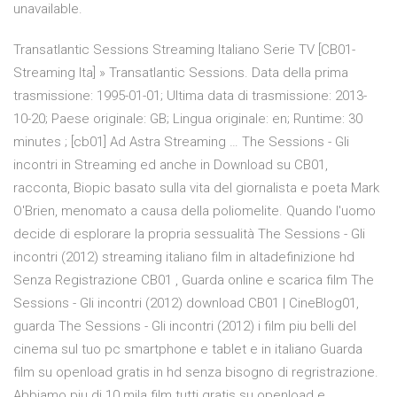
unavailable.
Transatlantic Sessions Streaming Italiano Serie TV [CB01-
Streaming Ita] » Transatlantic Sessions. Data della prima
trasmissione: 1995-01-01; Ultima data di trasmissione: 2013-
10-20; Paese originale: GB; Lingua originale: en; Runtime: 30
minutes ; [cb01] Ad Astra Streaming … The Sessions - Gli
incontri in Streaming ed anche in Download su CB01,
racconta, Biopic basato sulla vita del giornalista e poeta Mark
O'Brien, menomato a causa della poliomelite. Quando l'uomo
decide di esplorare la propria sessualità The Sessions - Gli
incontri (2012) streaming italiano film in altadefinizione hd
Senza Registrazione CB01 , Guarda online e scarica film The
Sessions - Gli incontri (2012) download CB01 | CineBlog01,
guarda The Sessions - Gli incontri (2012) i film piu belli del
cinema sul tuo pc smartphone e tablet e in italiano Guarda
film su openload gratis in hd senza bisogno di regristrazione.
Abbiamo piu di 10 mila film tutti gratis su openload e