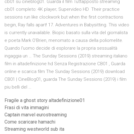
cb01 su cineblog01. Guarda il film Tuttapposto streaming
cb01 completo: 4K player; Supervideo HD Their practice
sessions run like clockwork but when the first contractions
begin, Ray falls apart! 17. Adventures in Babysitting. This video
is currently unavailable. Biopic basato sulla vita del giornalista
e poeta Mark O'Brien, menomato a causa della poliomelite.
Quando l'uomo decide di esplorare la propria sessualità
ingaggia un … The Sunday Sessions (2019) streaming italiano
film in altadefinizione hd Senza Registrazione CB01 , Guarda
online e scarica film The Sunday Sessions (2019) download
CB01 | CineBlog01, guarda The Sunday Sessions (2019) i film
piu belli del …
Fragile a ghost story altadefinizione01
Frasi di vita immagini
Captain marvel eurostreaming
Come scaricare hamachi
Streaming westworld sub ita